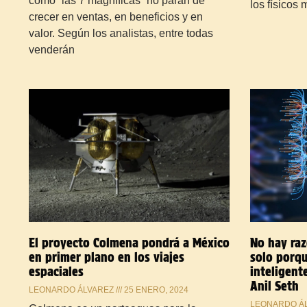
como “las 7 magníficas” no paran de
los físicos
crecer en ventas, en beneficios y en
valor. Según los analistas, entre todas
venderán
El proyecto Colmena pondrá a México
No hay raz
en primer plano en los viajes
solo porqu
espaciales
inteligent
Anil Seth
LEONARDO ÁLVAREZ
25 ENERO, 2024
LEONARDO Á