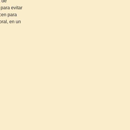
 de
para evitar
icen para
oral, en un