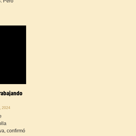
. Pero
rabajando
 2024
e
olla
va, confirmó