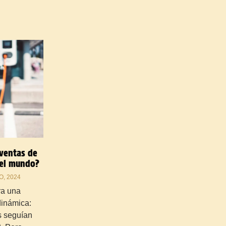
 ventas de
 el mundo?
, 2024
ra una
dinámica:
s seguían