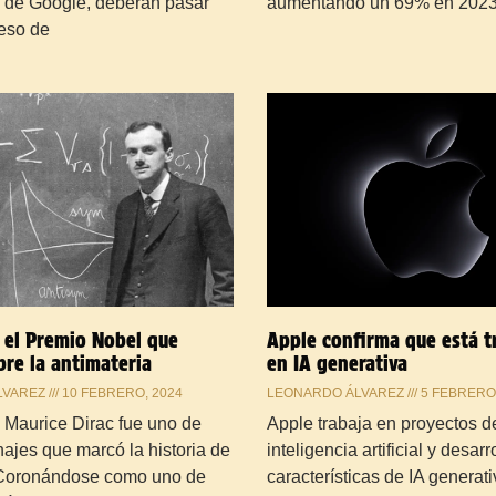
s de Google, deberán pasar
aumentando un 69% en 2023
ceso de
: el Premio Nobel que
Apple confirma que está t
bre la antimateria
en IA generativa
LVAREZ
10 FEBRERO, 2024
LEONARDO ÁLVAREZ
5 FEBRERO,
 Maurice Dirac fue uno de
Apple trabaja en proyectos d
ajes que marcó la historia de
inteligencia artificial y desarr
. Coronándose como uno de
características de IA generati