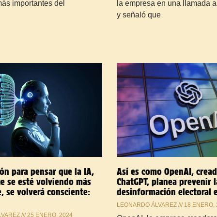
 más importantes del
la empresa en una llamada a
y señaló que
ón para pensar que la IA,
Así es como OpenAI, cread
e se esté volviendo más
ChatGPT, planea prevenir l
e, se volverá consciente:
desinformación electoral 
LEONARDO ÁLVAREZ
18 ENERO, 
LVAREZ
25 ENERO, 2024