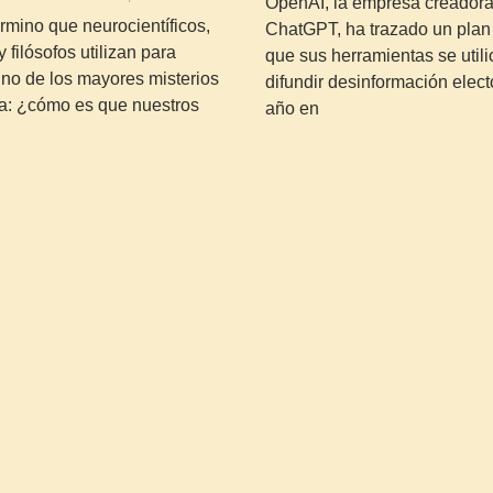
OpenAI, la empresa creadora
érmino que neurocientíficos,
ChatGPT, ha trazado un plan 
 filósofos utilizan para
que sus herramientas se util
 uno de los mayores misterios
difundir desinformación elect
ia: ¿cómo es que nuestros
año en