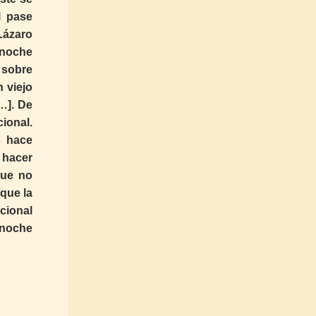
l pase
 Lázaro
ianoche
 sobre
 viejo
[…]. De
ional.
o hace
 hacer
que no
que la
cional
Anoche