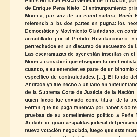
Pinos en hacer Fiscal General de la nación, po
de Enrique Peña Nieto. El entrampamiento pri
Morena, por voz de su coordinadora, Rocío N
referencia a las dos partes en pugna: los neo
Democrática y Movimiento Ciudadano, en contra 
acaudillado por el Partido Revolucionario Ins
pertrechados en un discurso de secuestro de 
Las escaramuzas de ayer están inscritas en el
Morena consideró que el segmento neofrentista 
cuando, a su entender, es parte de un binomio
específico de contrariedades. […]. El fondo d
Andrade ya fue hecho a un lado en anterior lan
de la Suprema Corte de Justicia de la Nación,
quien luego fue enviado como titular de la pro
Ferrari que no paga tenencia por haber sido r
pruebas de su sometimiento político a Peña N
Andade un guardaespaldas judicial del peñismo 
nueva votación negociada, luego que este martes 