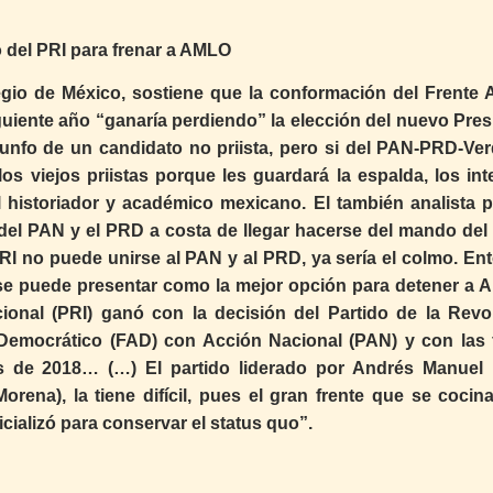
o del PRI para frenar a AMLO
gio de México, sostiene que la conformación del Frente 
iguiente año “ganaría perdiendo” la elección del nuevo Pres
riunfo de un candidato no priista, pero si del PAN-PRD-Ver
s viejos priistas porque les guardará la espalda, los int
 historiador y académico mexicano. El también analista po
del PAN y el PRD a costa de llegar hacerse del mando del 
PRI no puede unirse al PAN y al PRD, ya sería el colmo. En
se puede presentar como la mejor opción para detener a 
ucional (PRI) ganó con la decisión del Partido de la Revo
Democrático (FAD) con Acción Nacional (PAN) y con las 
es de 2018… (…) El partido liderado por Andrés Manuel
rena), la tiene difícil, pues el gran frente que se cocin
ializó para conservar el status quo”.