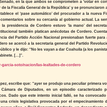
el Senado, en la que ambos se comprometen a ‘votar en con
y de la Fiscalía General de la República’ y se pronunciaron 
stablece el ‘pase automático’ del procurador a la nueva Fis
ó comentarios sobre su cercanía al gobierno actual. La se
 la presidencia de Cordero estuvo ‘la mano’ del secreta
stitucional también platican anécdotas de Cordero. Cuenta
ncia del Partido Acción Nacional presionaban fuerte para 
ero se acercó a la secretaria general del Partido Revoluci
úblico y le dijo: “No les vayan a dar Coahuila (a los panist
binete. […]”.
-garcia-soto/nacion/las-lealtades-de-cordero
pez, escribe que: “ayer se produjo una peculiar primera vo
a Cámara de Diputados, en un episodio caracterizado p
cos. Dado que este intento inicial falló, se ha convocado
e una crisis legislativa provocada por el empecinamiento 