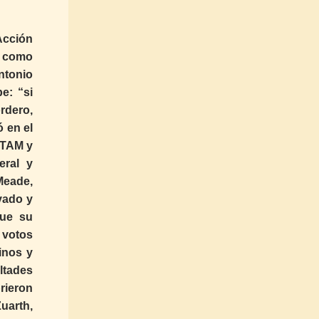
 Acción
n como
ntonio
e: “si
rdero,
 en el
ITAM y
eral y
Meade,
vado y
que su
s votos
inos y
ltades
brieron
uarth,