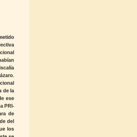
metido
ectiva
cional
habían
scalía
ázaro.
cional
 de la
de ese
za PRI-
ara de
de del
ue los
ste se