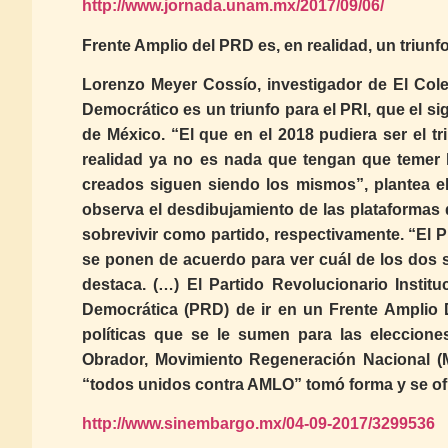
http://www.jornada.unam.mx/2017/09/06/
Frente Amplio del PRD es, en realidad, un triunf
Lorenzo Meyer Cossío, investigador de El Cole
Democrático es un triunfo para el PRI, que el s
de México. “El que en el 2018 pudiera ser el t
realidad ya no es nada que tengan que temer lo
creados siguen siendo los mismos”, plantea el
observa el desdibujamiento de las plataformas 
sobrevivir como partido, respectivamente. “El 
se ponen de acuerdo para ver cuál de los dos 
destaca. (…) El Partido Revolucionario Instit
Democrática (PRD) de ir en un Frente Amplio 
políticas que se le sumen para las eleccion
Obrador, Movimiento Regeneración Nacional (Mo
“todos unidos contra AMLO” tomó forma y se ofic
http://www.sinembargo.mx/04-09-2017/3299536