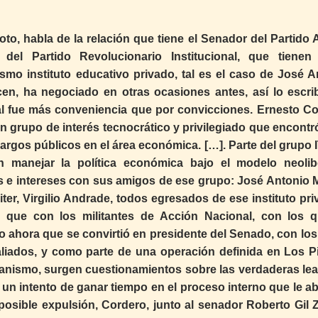
oto, habla de la relación que tiene el Senador del Partido
 del Partido Revolucionario Institucional, que tiene
smo instituto educativo privado, tal es el caso de José A
n, ha negociado en otras ocasiones antes, así lo escrib
nal fue más conveniencia que por convicciones. Ernesto Co
 grupo de interés tecnocrático y privilegiado que encontró
argos públicos en el área económica. […]. Parte del grupo 
 manejar la política económica bajo el modelo neolib
os e intereses con sus amigos de ese grupo: José Antonio 
er, Virgilio Andrade, todos egresados de ese instituto pri
, que con los militantes de Acción Nacional, con los 
 eso ahora que se convirtió en presidente del Senado, con lo
 aliados, y como parte de una operación definida en Los P
panismo, surgen cuestionamientos sobre las verdaderas lea
n un intento de ganar tiempo en el proceso interno que le a
posible expulsión, Cordero, junto al senador Roberto Gil Z