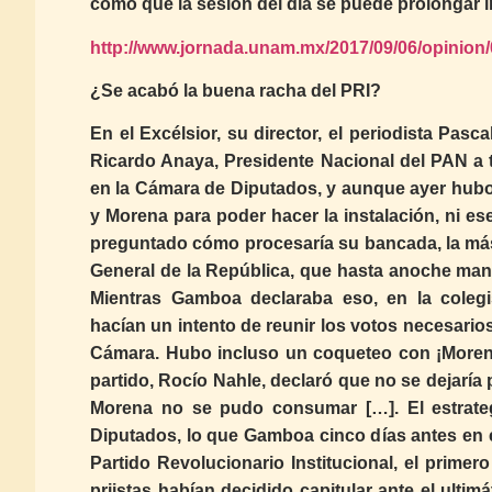
como que la sesión del día se puede prolongar in
http://www.jornada.unam.mx/2017/09/06/opinion
¿Se acabó la buena racha del PRI?
En el Excélsior, su director, el periodista Pas
Ricardo Anaya, Presidente Nacional del PAN a to
en la Cámara de Diputados, y aunque ayer hubo u
y Morena para poder hacer la instalación, ni es
preguntado cómo procesaría su bancada, la más 
General de la República, que hasta anoche mant
Mientras Gamboa declaraba eso, en la colegis
hacían un intento de reunir los votos necesario
Cámara. Hubo incluso un coqueteo con ¡Morena
partido, Rocío Nahle, declaró que no se dejaría 
Morena no se pudo consumar […]. El estrate
Diputados, lo que Gamboa cinco días antes en e
Partido Revolucionario Institucional, el prime
priistas habían decidido capitular ante el ulti