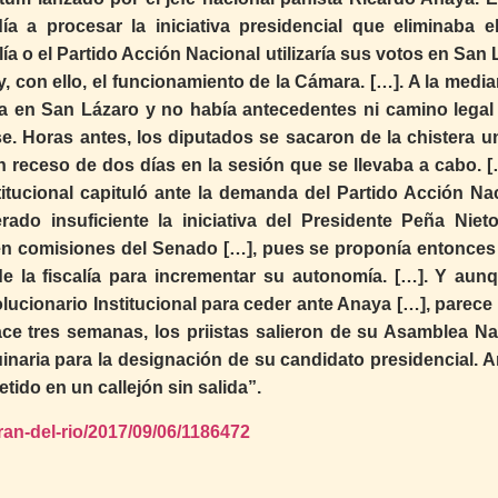
 a procesar la iniciativa presidencial que eliminaba e
lía o el Partido Acción Nacional utilizaría sus votos en San
 y, con ello, el funcionamiento de la Cámara. […]. A la med
sa en San Lázaro y no había antecedentes ni camino legal
. Horas antes, los diputados se sacaron de la chistera un
 un receso de dos días en la sesión que se llevaba a cabo. 
titucional capituló ante la demanda del Partido Acción Nac
ado insuficiente la iniciativa del Presidente Peña Niet
en comisiones del Senado […], pues se proponía entonces
e la fiscalía para incrementar su autonomía. […]. Y aun
ucionario Institucional para ceder ante Anaya […], parece 
Hace tres semanas, los priistas salieron de su Asamblea Na
uinaria para la designación de su candidato presidencial. 
tido en un callejón sin salida”.
ran-del-rio/2017/09/06/1186472