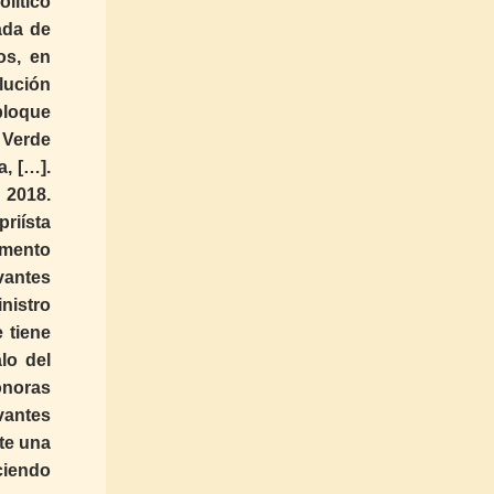
lítico
ada de
os, en
lución
bloque
 Verde
, […].
 2018.
riísta
omento
vantes
nistro
 tiene
lo del
onoras
vantes
te una
aciendo