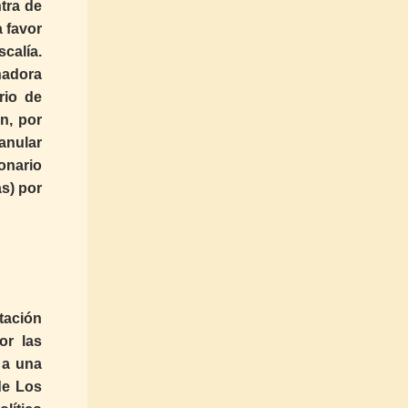
tra de
a favor
calía.
nadora
rio de
n, por
anular
onario
as) por
tación
or las
 a una
de Los