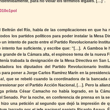
definidamente, para no violar los términos legales. […]”.
/010o1pol
cal Beltrán del Río, habla de las complicaciones en que ha 
dos los partidos políticos para poder instalar la Mesa Dir
n intento de pacto entre el Partido Revolucionario Institu
e intento fue suficiente, y escribe que: “[…]. A Gamboa le 
grande de la Cámara alta, el espinoso tema de la nueva Fi
enía trabada la designación de la Mesa Directiva en San L
ladora los diputados del Partido Revolucionario Institu
s para poner a Jorge Carlos Ramírez Marín en la presidencia
!, que se rebeló cuando la coordinadora de la bancada 
presionar por el Partido Acción Nacional, […]. Pero la alian
ga priista César Camacho no había logrado, en la Cám
l Senado. Por la noche, en conferencia de prensa en la se
ro hizo una petición al segundo que dejó la impresión de q
mátum lanzado por el jefe nacional panista Ricardo Anaya. É