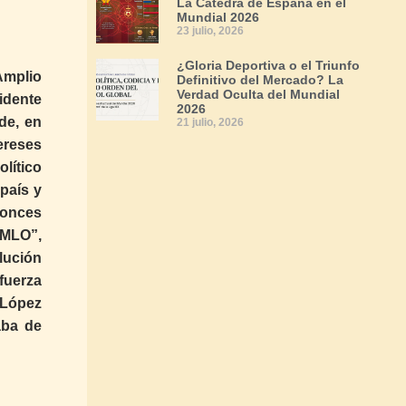
La Cátedra de España en el
Mundial 2026
23 julio, 2026
¿Gloria Deportiva o el Triunfo
Amplio
Definitivo del Mercado? La
Verdad Oculta del Mundial
idente
2026
de, en
21 julio, 2026
ereses
lítico
país y
tonces
AMLO”,
lución
fuerza
 López
aba de