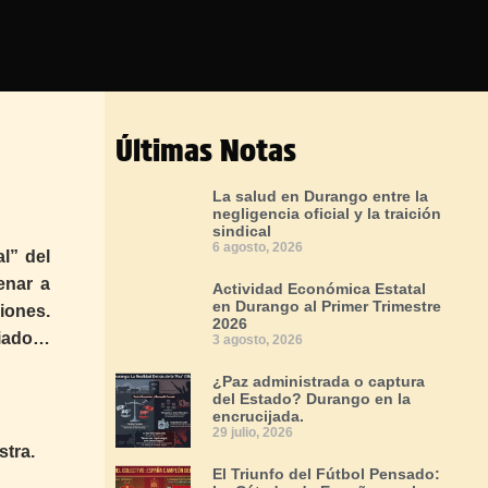
Últimas Notas
La salud en Durango entre la
negligencia oficial y la traición
sindical
6 agosto, 2026
l” del
enar a
Actividad Económica Estatal
en Durango al Primer Trimestre
iones.
2026
giado…
3 agosto, 2026
¿Paz administrada o captura
del Estado? Durango en la
encrucijada.
29 julio, 2026
stra.
El Triunfo del Fútbol Pensado: