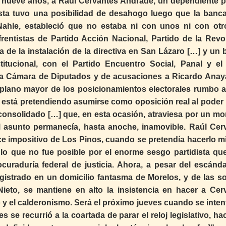
r nueve años, a Raúl Cervantes Andrade, un dependiente po
ísta tuvo una posibilidad de desahogo luego que la banc
ahle, estableció que no estaba ni con unos ni con otr
frentistas de Partido Acción Nacional, Partido de la Revo
de la instalación de la directiva en San Lázaro […] y un 
titucional, con el Partido Encuentro Social, Panal y el
la Cámara de Diputados y de acusaciones a Ricardo Anaya
 plano mayor de los posicionamientos electorales rumbo a
está pretendiendo asumirse como oposición real al poder p
 consolidado […] que, en esta ocasión, atraviesa por un m
el asunto permanecía, hasta anoche, inamovible. Raúl Cer
ce impositivo de Los Pinos, cuando se pretendía hacerlo mi
 lo que no fue posible por el enorme sesgo partidista que
curaduría federal de justicia. Ahora, a pesar del escánda
egistrado en un domicilio fantasma de Morelos, y de las s
ieto, se mantiene en alto la insistencia en hacer a Cer
y el calderonismo. Será el próximo jueves cuando se inten
se recurrió a la coartada de parar el reloj legislativo, h