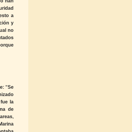
 no han
uridad
esto a
ción y
cual no
utados
Porque
te: “Se
nizado
fue la
ema de
areas,
Marina
ontaba