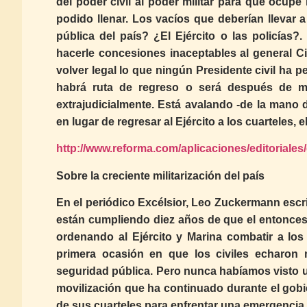
del poder civil al poder militar para que ocupe 
podido llenar. Los vacíos que deberían llevar 
pública del país? ¿El Ejército o las policías
hacerle concesiones inaceptables al general Ci
volver legal lo que ningún Presidente civil ha p
habrá ruta de regreso o será después de m
extrajudicialmente. Está avalando -de la mano 
en lugar de regresar al Ejército a los cuarteles, 
http://www.reforma.com/aplicaciones/editoriales
Sobre la creciente militarización del país
En el periódico Excélsior, Leo Zuckermann escribe
están cumpliendo diez años de que el entonces 
ordenando al Ejército y Marina combatir a los d
primera ocasión en que los civiles echaron
seguridad pública. Pero nunca habíamos visto u
movilización que ha continuado durante el gob
de sus cuarteles para enfrentar una emergencia 