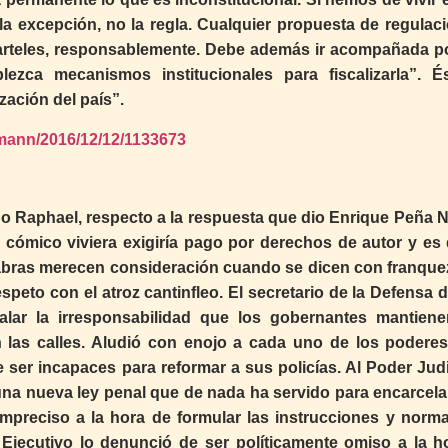
r la excepción, no la regla. Cualquier propuesta de regulac
 cuarteles, responsablemente. Debe además ir acompañada p
ezca mecanismos institucionales para fiscalizarla”. É
ización del país”.
rmann/2016/12/12/1133673
rdo Raphael, respecto a la respuesta que dio Enrique Peña N
l cómico viviera exigiría pago por derechos de autor y es 
labras merecen consideración cuando se dicen con franquez
speto con el atroz cantinfleo. El secretario de la Defensa 
alar la irresponsabilidad que los gobernantes mantien
 las calles. Aludió con enojo a cada uno de los poderes
 ser incapaces para reformar a sus policías. Al Poder Judic
una nueva ley penal que de nada ha servido para encarcelar
 impreciso a la hora de formular las instrucciones y norm
r Ejecutivo lo denunció de ser políticamente omiso a la h