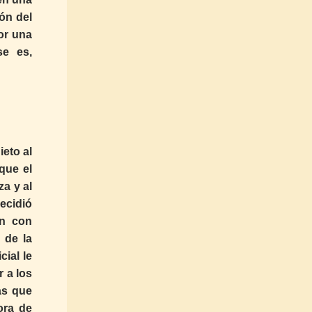
ión del
or una
se es,
ieto al
que el
a y al
decidió
en con
 de la
ial le
 a los
as que
ora de