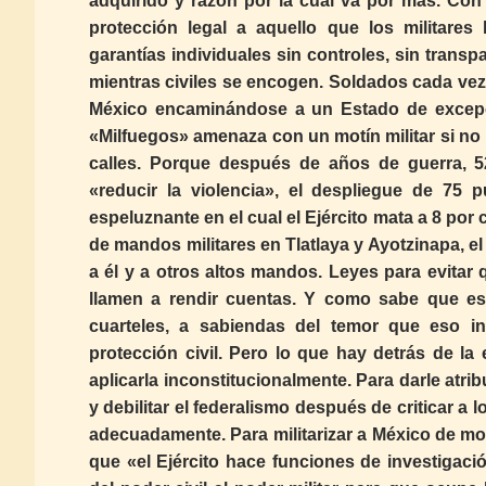
adquirido y razón por la cual va por más. Con l
protección legal a aquello que los militare
garantías individuales sin controles, sin transpa
mientras civiles se encogen. Soldados cada vez
México encaminándose a un Estado de excepci
«Milfuegos» amenaza con un motín militar si no l
calles. Porque después de años de guerra, 5
«reducir la violencia», el despliegue de 75 
espeluznante en el cual el Ejército mata a 8 por
de mandos militares en Tlatlaya y Ayotzinapa, el
a él y a otros altos mandos. Leyes para evitar 
llamen a rendir cuentas. Y como sabe que eso
cuarteles, a sabiendas del temor que eso ins
protección civil. Pero lo que hay detrás de la
aplicarla inconstitucionalmente. Para darle atrib
y debilitar el federalismo después de criticar a
adecuadamente. Para militarizar a México de mod
que «el Ejército hace funciones de investigac