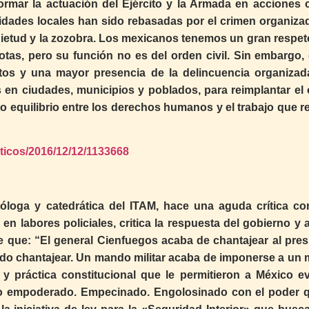
ormar la actuación del Ejército y la Armada en acciones ci
idades locales han sido rebasadas por el crimen organizad
uietud y la zozobra. Los mexicanos tenemos un gran respeto
otas, pero su función no es del orden civil. Sin embargo, 
itos y una mayor presencia de la delincuencia organizad
s en ciudades, municipios y poblados, para reimplantar el 
o equilibrio entre los derechos humanos y el trabajo que re
iticos/2016/12/12/1133668
tóloga y catedrática del ITAM, hace una aguda crítica con
o en labores policiales, critica la respuesta del gobierno y 
e que: “El general Cienfuegos acaba de chantajear al pres
jado chantajear. Un mando militar acaba de imponerse a un
y práctica constitucional que le permitieron a México evi
cito empoderado. Empecinado. Engolosinado con el poder 