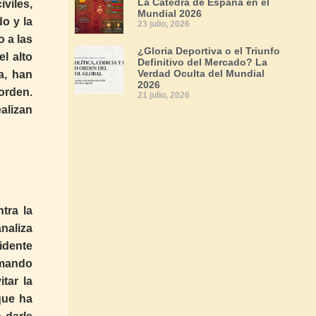
La Cátedra de España en el
viles,
Mundial 2026
o y la
23 julio, 2026
 a las
¿Gloria Deportiva o el Triunfo
el alto
Definitivo del Mercado? La
Verdad Oculta del Mundial
a, han
2026
orden.
21 julio, 2026
alizan
tra la
analiza
idente
 mando
tar la
que ha