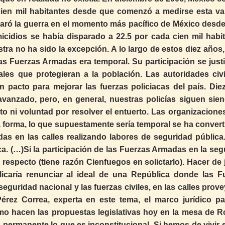
ien mil habitantes desde que comenzó a medirse esta var
claró la guerra en el momento más pacífico de México desde
icidios se había disparado a 22.5 por cada cien mil habit
tra no ha sido la excepción. A lo largo de estos diez años,
las Fuerzas Armadas era temporal. Su participación se justi
nales que protegieran a la población. Las autoridades civ
n pacto para mejorar las fuerzas policiacas del país. Die
vanzado, pero, en general, nuestras policías siguen sie
 ni voluntad por resolver el entuerto. Las organizaciones
ta forma, lo que supuestamente sería temporal se ha convert
as en las calles realizando labores de seguridad pública.
ca. (…)Si la participación de las Fuerzas Armadas en la se
 respecto (tiene razón Cienfuegos en solictarlo). Hacer de 
icaría renunciar al ideal de una República donde las F
eguridad nacional y las fuerzas civiles, en las calles prov
érez Correa, experta en este tema, el marco jurídico pa
o hacen las propuestas legislativas hoy en la mesa de R
permanente lo que es inconstitucional. Si hemos de vivir 