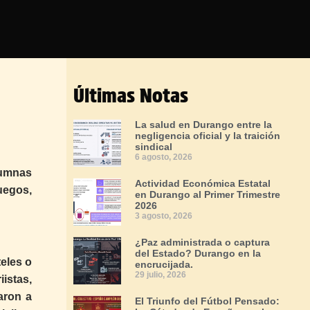
Últimas Notas
La salud en Durango entre la
negligencia oficial y la traición
sindical
6 agosto, 2026
lumnas
Actividad Económica Estatal
fuegos,
en Durango al Primer Trimestre
2026
3 agosto, 2026
¿Paz administrada o captura
del Estado? Durango en la
teles o
encrucijada.
29 julio, 2026
iistas,
aron a
El Triunfo del Fútbol Pensado: