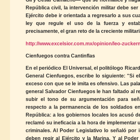
República civil, la intervención militar debe se
Ejército debe ir orientada a regresarlo a sus
ley que regule el uso de la fuerza y establ
precisamente, el gran reto de la creciente militar
http://www.excelsior.com.mx/opinion/leo-zucke
Cienfuegos contra Cantinflas
En el periódico El Universal, el politólogo Rica
General Cienfuegos, escribe lo siguiente: “Si e
exceso con que se le imita es ofensivo. Las pa
general Salvador Cienfuegos le han faltado al re
subir el tono de su argumentación para señ
respecto a la permanencia de los soldados en
República: a los gobiernos locales los acusó de
reclamó su ineficacia a la hora de implementar 
criminales. Al Poder Legislativo lo señaló por
deben regir al Ejército y la Marina. Y al Pode