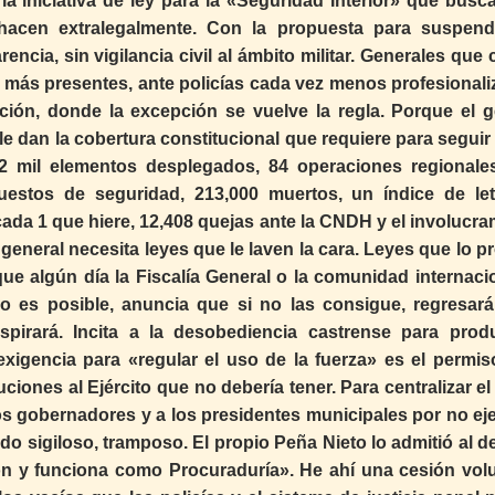
a iniciativa de ley para la «Seguridad Interior» que busca
s hacen extralegalmente. Con la propuesta para suspend
rencia, sin vigilancia civil al ámbito militar. Generales que
 más presentes, ante policías cada vez menos profesionali
ón, donde la excepción se vuelve la regla. Porque el g
e dan la cobertura constitucional que requiere para seguir
2 mil elementos desplegados, 84 operaciones regionale
puestos de seguridad, 213,000 muertos, un índice de let
 cada 1 que hiere, 12,408 quejas ante la CNDH y el involucr
 general necesita leyes que le laven la cara. Leyes que lo p
que algún día la Fiscalía General o la comunidad internacio
 es posible, anuncia que si no las consigue, regresará
pirará. Incita a la desobediencia castrense para produ
 exigencia para «regular el uso de la fuerza» es el permis
uciones al Ejército que no debería tener. Para centralizar e
 los gobernadores y a los presidentes municipales por no ej
o sigiloso, tramposo. El propio Peña Nieto lo admitió al de
ión y funciona como Procuraduría». He ahí una cesión volu