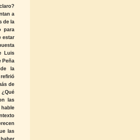
claro?
ntan a
 de la
o para
 estar
puesta
e Luis
e Peña
 de la
efirió
 más de
? ¿Qué
on las
 hable
ntexto
merecen
ue las
 haber