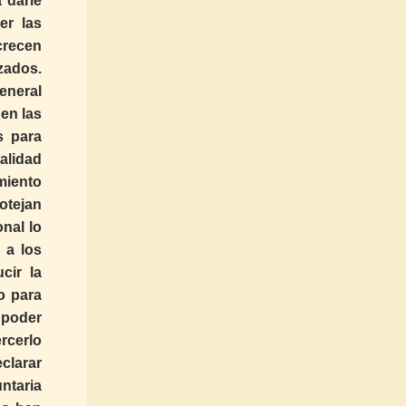
 darle
er las
 crecen
zados.
eneral
 en las
s para
alidad
amiento
rotejan
nal lo
 a los
cir la
o para
l poder
ercerlo
clarar
ntaria