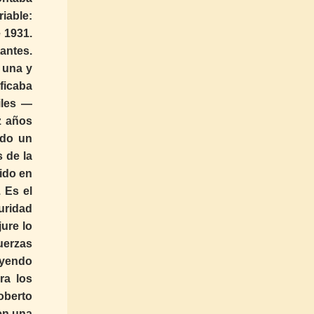
iable:
 1931.
antes.
 una y
ficaba
iles —
z años
ndo un
 de la
ido en
 Es el
guridad
jure lo
uerzas
eyendo
ra los
oberto
en una