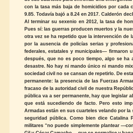
con la tasa más baja de homicidios por cada c
9.85. Todavía bajó a 8.24 en 2017. Calderón de
Al terminar su sexenio en 2012, la tasa de hom
Pues sí: las guerras producen muertos y la nues
otra vez se ha repetido que la intervención de 
por la ausencia de policías serias y profesio
federales, estatales y municipales— firmaron u
después, que no es poco tiempo, algo se ha a
desastre. No hay ni mando único ni mando mixto
sociedad civil no se cansan de repetirlo. De es
permanente: la presencia de las Fuerzas Armad
fracaso de la autoridad civil de nuestra Repúbli
pública va a ser permanente, hay que legislar al
que está sucediendo de facto. Pero esto impl
Armadas están en sus cuarteles velando por la s
seguridad pública. Como bien dice Catalina P
militares “no puede simplemente plantear —com
Gil y César Camacho— que se normalice y haga 