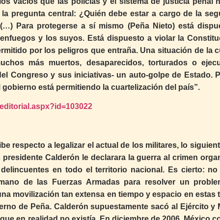
los vacíos que las policías y el sistema de justicia penal
a la pregunta central: ¿Quién debe estar a cargo de la seg
?. (…) Para protegerse a sí mismo (Peña Nieto) está dispu
enfuegos y los suyos. Está dispuesto a violar la Constitu
ermitido por los peligros que entraña. Una situación de la 
uchos más muertos, desaparecidos, torturados o ejec
del Congreso y sus iniciativas- un auto-golpe de Estado. 
el gobierno está permitiendo la cuartelización del país”.
/editorial.aspx?id=103022
 respecto a legalizar el actual de los militares, lo siguien
presidente Calderón le declarara la guerra al crimen orga
elincuentes en todo el territorio nacional. Es cierto: no 
 mano de las Fuerzas Armadas para resolver un probl
na movilización tan extensa en tiempo y espacio en estas t
ierno de Peña. Calderón supuestamente sacó al Ejército y 
que en realidad no existía. En diciembre de 2006, México c