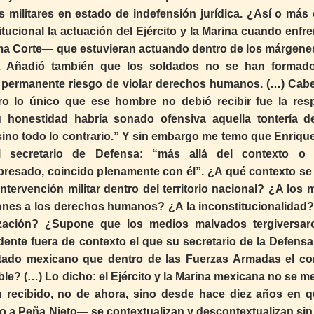
 militares en estado de indefensión jurídica. ¿Así o más 
cional la actuación del Ejército y la Marina cuando enfre
ema Corte— que estuvieran actuando dentro de los márgenes
ra. Añadió también que los soldados no se han formad
en permanente riesgo de violar derechos humanos. (…) Cabe
o lo único que ese hombre no debió recibir fue la res
 honestidad habría sonado ofensiva aquella tontería d
 sino todo lo contrario.” Y sin embargo me temo que Enriqu
l secretario de Defensa: “más allá del contexto o
resado, coincido plenamente con él”. ¿A qué contexto se r
ntervención militar dentro del territorio nacional? ¿A los
ciones a los derechos humanos? ¿A la inconstitucionalidad
lización? ¿Supone que los medios malvados tergiversar
dente fuera de contexto el que su secretario de la Defensa
stado mexicano que dentro de las Fuerzas Armadas el co
ble? (…) Lo dicho: el Ejército y la Marina mexicana no se 
n recibido, no de ahora, sino desde hace diez años en q
o a Peña Nieto— se contextualizan y descontextualizan sin