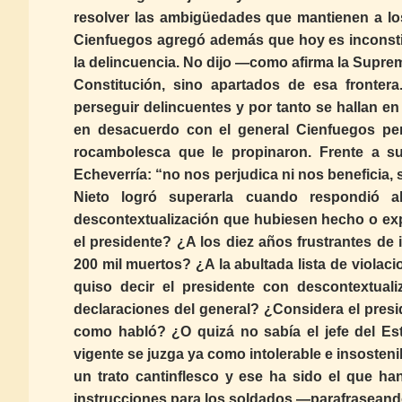
resolver las ambigüedades que mantienen a los
Cienfuegos agregó además que hoy es inconstitu
la delincuencia. No dijo —como afirma la Supr
Constitución, sino apartados de esa fronte
perseguir delincuentes y por tanto se hallan 
en desacuerdo con el general Cienfuegos per
rocambolesca que le propinaron. Frente a su
Echeverría: “no nos perjudica ni nos beneficia,
Nieto logró superarla cuando respondió a
descontextualización que hubiesen hecho o exp
el presidente? ¿A los diez años frustrantes de i
200 mil muertos? ¿A la abultada lista de viola
quiso decir el presidente con descontextua
declaraciones del general? ¿Considera el presi
como habló? ¿O quizá no sabía el jefe del E
vigente se juzga ya como intolerable e insosteni
un trato cantinflesco y ese ha sido el que ha
instrucciones para los soldados —parafraseand