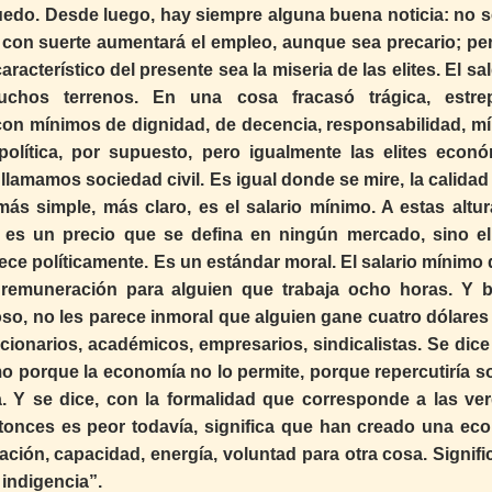
puedo. Desde luego, hay siempre alguna buena noticia: no se
; con suerte aumentará el empleo, aunque sea precario; pe
acterístico del presente sea la miseria de las elites. El sa
uchos terrenos. En una cosa fracasó trágica, estrep
 con mínimos de dignidad, de decencia, responsabilidad, m
política, por supuesto, pero igualmente las elites econó
e llamamos sociedad civil. Es igual donde se mire, la calidad
más simple, más claro, es el salario mínimo. A estas altur
 es un precio que se defina en ningún mercado, sino el 
lece políticamente. Es un estándar moral. El salario mínimo 
remuneración para alguien que trabaja ocho horas. Y b
so, no les parece inmoral que alguien gane cuatro dólares 
ncionarios, académicos, empresarios, sindicalistas. Se dice
mo porque la economía no lo permite, porque repercutiría s
ea. Y se dice, con la formalidad que corresponde a las ve
entonces es peor todavía, significa que han creado una ec
ción, capacidad, energía, voluntad para otra cosa. Signifi
indigencia”.