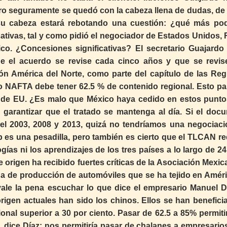
ero seguramente se quedó con la cabeza llena de dudas, de 
 su cabeza estará rebotando una cuestión: ¿qué más p
ativas, tal y como pidió el negociador de Estados Unidos, 
xico. ¿Concesiones significativas? El secretario Guajardo
ue el acuerdo se revise cada cinco años y que se revis
ón América del Norte, como parte del capítulo de las Reg
o NAFTA debe tener 62.5 % de contenido regional. Esto pa
ia de EU. ¿Es malo que México haya cedido en estos punt
 garantizar que el tratado se mantenga al día. Si el doc
el 2003, 2008 y 2013, quizá no tendríamos una negociaci
es una pesadilla, pero también es cierto que el TLCAN re
gías ni los aprendizajes de los tres países a lo largo de 2
 origen ha recibido fuertes críticas de la Asociación Mexic
ena de producción de automóviles que se ha tejido en Améri
ale la pena escuchar lo que dice el empresario Manuel D
rigen actuales han sido los chinos. Ellos se han benefici
onal superior a 30 por ciento. Pasar de 62.5 a 85% permiti
dice Díaz: nos permitiría pasar de chalanes a empresarios