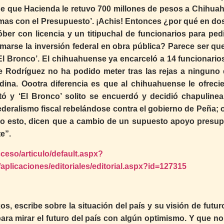
de que Hacienda le retuvo 700 millones de pesos a Chihuah
mas con el Presupuesto’. ¡Achis! Entonces ¿por qué en do
óber con licencia y un titipuchal de funcionarios para ped
arse la inversión federal en obra pública? Parece ser que
l Bronco’. El chihuahuense ya encarceló a 14 funcionarios
e Rodríguez no ha podido meter tras las rejas a ninguno 
na. Oootra diferencia es que al chihuahuense le ofrecie
tó y ‘El Bronco’ solito se encuerdó y decidió chapulinea
deralismo fiscal rebelándose contra el gobierno de Peña; o
Todo esto, dicen que a cambio de un supuesto apoyo presup
e”.
ceso/articulo/default.aspx?
plicaciones/editoriales/editorial.aspx?id=127315
, escribe sobre la situación del país y su visión de futur
ara mirar el futuro del país con algún optimismo. Y que no