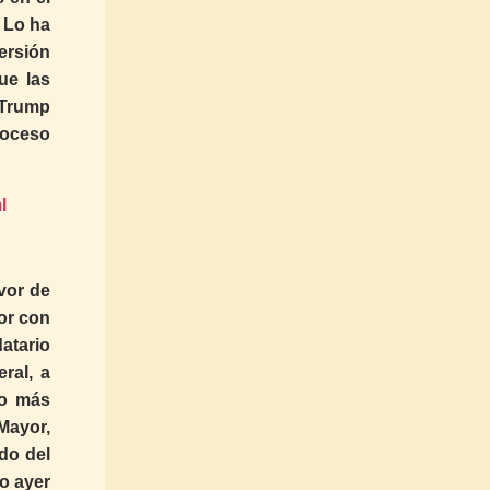
 Lo ha
ersión
ue las
 Trump
roceso
l
vor de
dor con
atario
ral, a
do más
Mayor,
do del
jo ayer