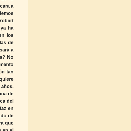
cara a
odemos
Robert
 ya ha
en los
las de
sará a
os? No
umento
ón tan
quiere
4 años.
ana de
ca del
íaz en
ado de
rá que
 en el