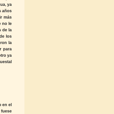
ua, ya
s años
ir más
 no le
 de la
de los
ron la
r para
tro ya
uestal
o en el
 fuese