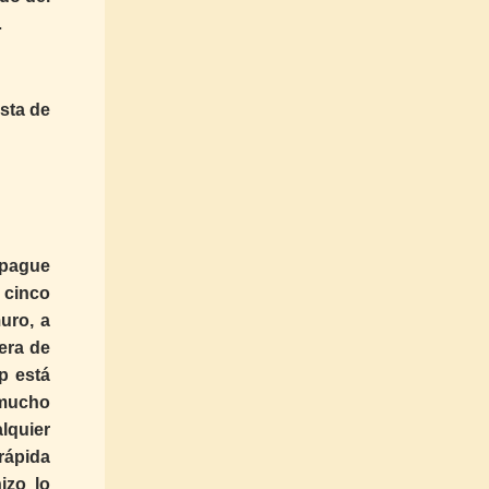
…
sta de
 pague
 cinco
uro, a
era de
p está
 mucho
lquier
rápida
izo lo