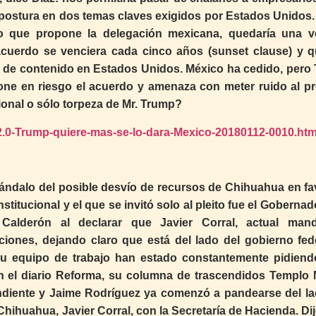
 postura en dos temas claves exigidos por Estados Unidos.
lo que propone la delegación mexicana, quedaría una v
acuerdo se venciera cada cinco años (sunset clause) y q
je de contenido en Estados Unidos. México ha cedido, pero
one en riesgo el acuerdo y amenaza con meter ruido al p
ional o sólo torpeza de Mr. Trump?
.0-Trump-quiere-mas-se-lo-dara-Mexico-20180112-0010.htm
ndalo del posible desvío de recursos de Chihuahua en fa
stitucional y el que se invitó solo al pleito fue el Goberna
alderón al declarar que Javier Corral, actual mand
ones, dejando claro que está del lado del gobierno fede
su equipo de trabajo han estado constantemente pidien
en el diario Reforma, su columna de trascendidos Templo 
ndiente y Jaime Rodríguez ya comenzó a pandearse del la
Chihuahua, Javier Corral, con la Secretaría de Hacienda. Di