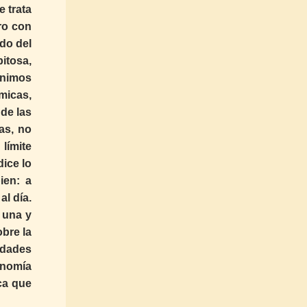
 trata
ro con
ldo del
itosa,
ínimos
micas,
 de las
as, no
límite
dice lo
ien: a
al día.
 una y
obre la
rdades
onomía
ca que