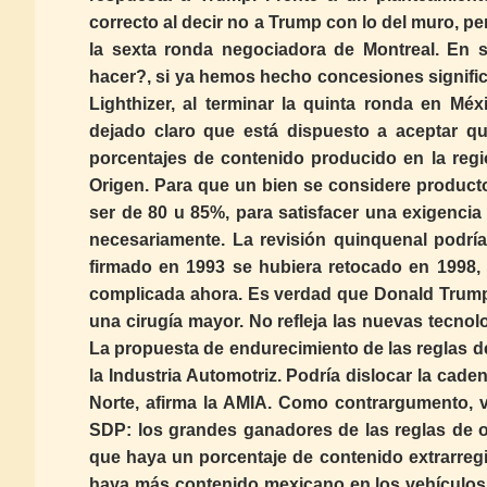
correcto al decir no a Trump con lo del muro, p
la sexta ronda negociadora de Montreal. En
hacer?, si ya hemos hecho concesiones signific
Lighthizer, al terminar la quinta ronda en Mé
dejado claro que está dispuesto a aceptar q
porcentajes de contenido producido en la regi
Origen. Para que un bien se considere product
ser de 80 u 85%, para satisfacer una exigenc
necesariamente. La revisión quinquenal podría
firmado en 1993 se hubiera retocado en 1998, 
complicada ahora. Es verdad que Donald Trump 
una cirugía mayor. No refleja las nuevas tecnolo
La propuesta de endurecimiento de las reglas de
la Industria Automotriz. Podría dislocar la cad
Norte, afirma la AMIA. Como contrargumento, v
SDP: los grandes ganadores de las reglas de o
que haya un porcentaje de contenido extrarregi
haya más contenido mexicano en los vehículos, 