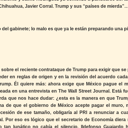
 Chihuahua, Javier Corral. Trump y sus “países de mierda”
del gabinete; lo malo es que ya le están preparando una pi
 sobre el reciente contrataque de Trump para exigir que se
ceder en reglas de origen y en la revisión del acuerdo cada
Trump. Él quiere más: ahora exige que México pague el m
teada en una entrevista en The Wall Street Journal. Está fu
urda que nos hace dudar: ¿esta es la manera en que Trum
ma de que el gobierno de México acepte pagar el muro,
cesión de ese tamaño, obligaría al PRI a renunciar a cua
ial. Por eso es lógico que el secretario de Economía diera 
tan lunático no cabía el silencio. Ildefonso Guajardo h