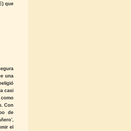
E) que
segura
ue una
eeligió
la casi
a como
s. Con
ipo de
ñero’,
mir el