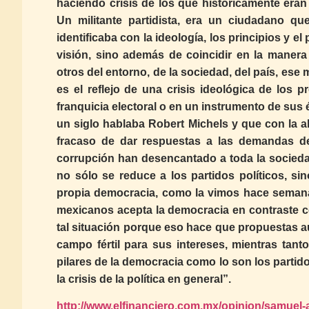
haciendo crisis de los que históricamente eran l
Un militante partidista, era un ciudadano qu
identificaba con la ideología, los principios y e
visión, sino además de coincidir en la maner
otros del entorno, de la sociedad, del país, ese 
es el reflejo de una crisis ideológica de los 
franquicia electoral o en un instrumento de sus é
un siglo hablaba Robert Michels y que con la al
fracaso de dar respuestas a las demandas d
corrupción han desencantado a toda la socieda
no sólo se reduce a los partidos políticos, sino
propia democracia, como la vimos hace semana
mexicanos acepta la democracia en contraste c
tal situación porque eso hace que propuestas au
campo fértil para sus intereses, mientras tant
pilares de la democracia como lo son los partido
la crisis de la política en general”.
http://www.elfinanciero.com.mx/opinion/samuel-a