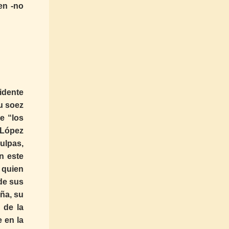
en -no
idente
su soez
e “los
l López
ulpas,
n este
 quien
de sus
ña, su
 de la
 en la