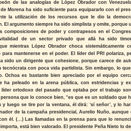
peón de las analogías de López Obrador con Venezuel
 de Morena ha sido suficiente para equipararlo con el pres
te la utilización de los recursos que le dio la democr
n. El argumento siempre ha sido simplista y omite, porque 
tes composiciones de poder y contrapesos en el Congres
italidad de un sector privado que allá ha sido timo
 que mientras López Obrador choca sistemáticamente c
para mantenerse en el poder. El líder del PRI polariza, p
o ha sido un dirigente que cohesione, porque carece de aut
 un tecnócrata con poca vida partidista. Sin embargo, lo qu
o. Ochoa es bastante bien apreciado por el equipo cerc
e ha peleado en la arena pública, con estridencias y e
 líder ortodoxo del pasado que optaba por el trabajo sor
a persona que lo conoce bien, “es que es un soldado que h
 luego se tire por la ventana, él dirá: ‘sí señor’, y lo ha
rdinador de la campaña presidencial, Aurelio Nuño, aunque 
 con él. (…) Las llamadas en la prensa para que lo renunc
 importa, está bien valorado. El presidente Peña Nieto lo de