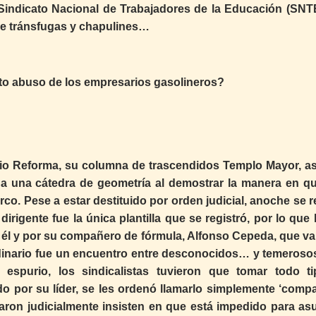
 Sindicato Nacional de Trabajadores de la Educación (SNT
 De tránsfugas y chapulines…
nto abuso de los empresarios gasolineros?
rio Reforma, su columna de trascendidos Templo Mayor, a
oda una cátedra de geometría al demostrar la manera en q
rco. Pese a estar destituido por orden judicial, anoche se r
rigente fue la única plantilla que se registró, por lo que 
or él y por su compañero de fórmula, Alfonso Cepeda, que v
ordinario fue un encuentro entre desconocidos… y temeroso
espurio, los sindicalistas tuvieron que tomar todo t
 por su líder, se les ordenó llamarlo simplemente ‘compa
aron judicialmente insisten en que está impedido para asu