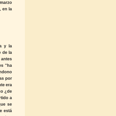
 marzo
 en la
a y la
 de la
 antes
es “ha
andono
as por
nte era
co ¿de
tido a
que se
e está