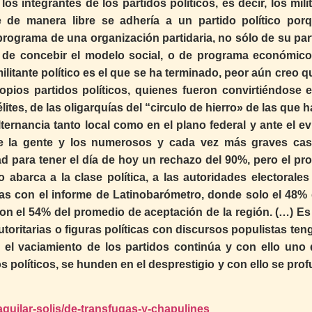
os integrantes de los partidos políticos, es decir, los mili
e de manera libre se adhería a un partido político por
l programa de una organización partidaria, no sólo de su par
a de concebir el modelo social, o de programa económico
militante político es el que se ha terminado, peor aún creo 
propios partidos políticos, quienes fueron convirtiéndose 
lites, de las oligarquías del “circulo de hierro» de las que 
ternancia tanto local como en el plano federal y ante el ev
e la gente y los numerosos y cada vez más graves ca
d para tener el día de hoy un rechazo del 90%, pero el pr
 abarca a la clase política, a las autoridades electorales
s con el informe de Latinobarómetro, donde solo el 48% 
on el 54% del promedio de aceptación de la región. (…) Es
toritarias o figuras políticas con discursos populistas ten
o el vaciamiento de los partidos continúa y con ello uno 
s políticos, se hunden en el desprestigio y con ello se pro
guilar-solis/de-transfugas-y-chapulines