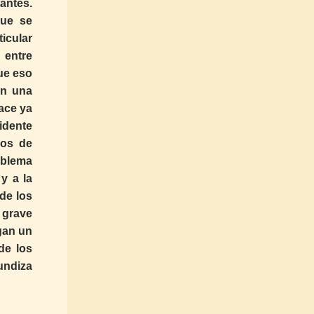
tantes.
que se
ticular
 entre
que eso
en una
hace ya
idente
sos de
oblema
 y a la
de los
 grave
gan un
de los
fundiza