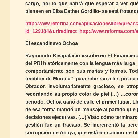
cargo, por lo que habrá que esperar a ver qué
piensen en Elba Esther Gordillo- se está frotan
http://www.reforma.com/aplicacioneslibre/preacc
id=129184&urlredirect=http://www.reforma.com/ap
El escandinavo Ochoa
Raymundo Rivapalacio escribe en El Financiero,
del PRI históricamente con la lengua más larga. 
comportamiento son sus mañas y formas. Tod
prietitos de Morena”, para referirse a los priis
Obrador. Involuntariamente gracioso, se atr
recordando su propio color de piel (…) …coron
periodo, Ochoa ganó de calle el primer lugar. L
de esa forma mandó un mensaje al partido que po
decisiones ejecutivas. (…) Visto cómo terminaro
gestión fue un fracaso. Se incrementó la per
corrupción de Anaya, que está en camino de bl