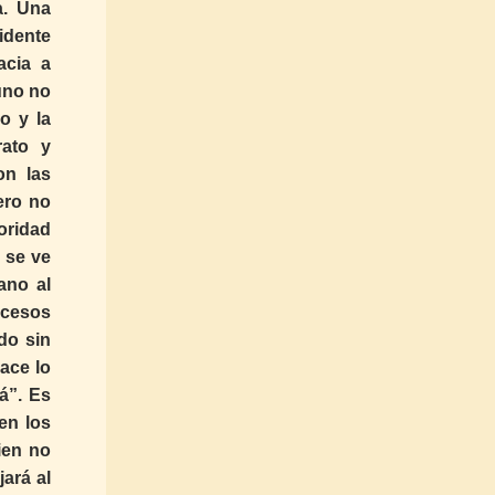
a. Una
idente
acia a
uno no
o y la
rato y
on las
ero no
oridad
e se ve
ano al
xcesos
do sin
ace lo
rá”. Es
en los
ien no
jará al