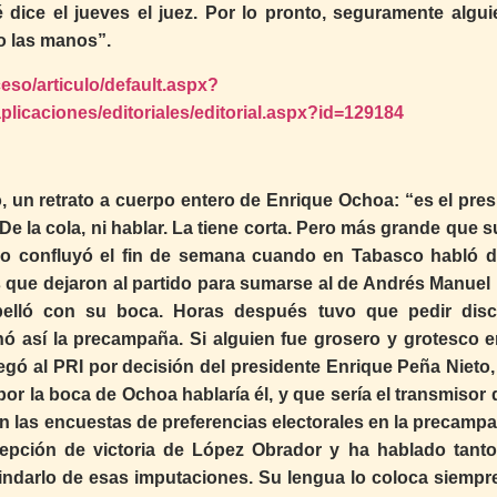
 dice el jueves el juez. Por lo pronto, seguramente algui
do las manos”.
eso/articulo/default.aspx?
licaciones/editoriales/editorial.aspx?id=129184
 un retrato a cuerpo entero de Enrique Ochoa: “es el pres
De la cola, ni hablar. La tiene corta. Pero más grande que 
o confluyó el fin de semana cuando en Tabasco habló d
tas que dejaron al partido para sumarse al de Andrés Manue
opelló con su boca. Horas después tuvo que pedir disc
ó así la precampaña. Si alguien fue grosero y grotesco e
legó al PRI por decisión del presidente Enrique Peña Nieto,
r la boca de Ochoa hablaría él, y que sería el transmisor 
n las encuestas de preferencias electorales en la precampa
cepción de victoria de López Obrador y ha hablado tanto
indarlo de esas imputaciones. Su lengua lo coloca siempre