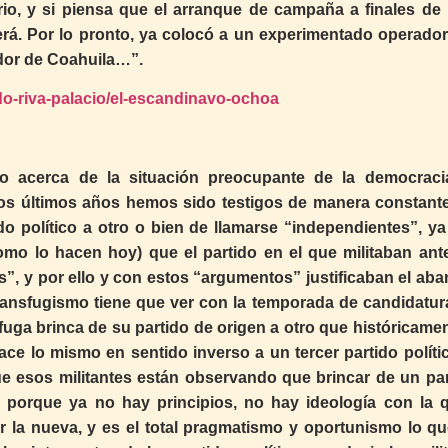
rio, y si piensa que el arranque de campaña a finales de
rá. Por lo pronto, ya colocó a un experimentado operador,
dor de Coahuila…”.
do-riva-palacio/el-escandinavo-ochoa
ro acerca de la situación preocupante de la democraci
 los últimos años hemos sido testigos de manera constante
do político a otro o bien de llamarse “independientes”, ya
mo lo hacen hoy) que el partido en el que militaban ant
”, y por ello y con estos “argumentos” justificaban el ab
transfugismo tiene que ver con la temporada de candidatur
sfuga brinca de su partido de origen a otro que históricame
ace lo mismo en sentido inverso a un tercer partido políti
 esos militantes están observando que brincar de un par
, porque ya no hay principios, no hay ideología con la 
r la nueva, y es el total pragmatismo y oportunismo lo qu