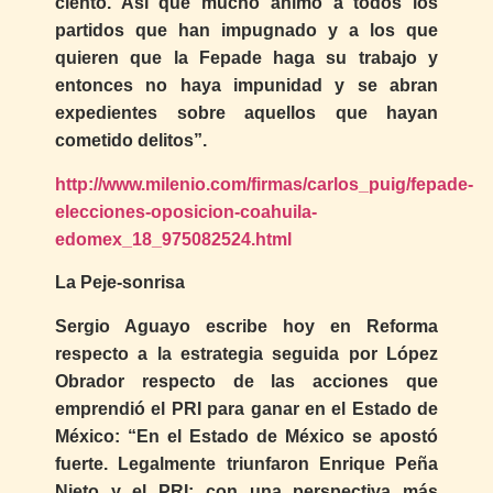
ciento. Así que mucho ánimo a todos los
partidos que han impugnado y a los que
quieren que la Fepade haga su trabajo y
entonces no haya impunidad y se abran
expedientes sobre aquellos que hayan
cometido delitos”.
http://www.milenio.com/firmas/carlos_puig/fepade-
elecciones-oposicion-coahuila-
edomex_18_975082524.html
La Peje-sonrisa
Sergio Aguayo escribe hoy en Reforma
respecto a la estrategia seguida por López
Obrador respecto de las acciones que
emprendió el PRI para ganar en el Estado de
México: “En el Estado de México se apostó
fuerte. Legalmente triunfaron Enrique Peña
Nieto y el PRI; con una perspectiva más