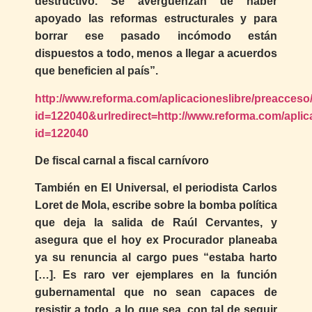
destructivo. Se avergüenzan de haber
apoyado las reformas estructurales y para
borrar ese pasado incómodo están
dispuestos a todo, menos a llegar a acuerdos
que beneficien al país”.
http://www.reforma.com/aplicacioneslibre/preacceso/
id=122040&urlredirect=http://www.reforma.com/aplica
id=122040
De fiscal carnal a fiscal carnívoro
También en El Universal, el periodista Carlos
Loret de Mola, escribe sobre la bomba política
que deja la salida de Raúl Cervantes, y
asegura que el hoy ex Procurador planeaba
ya su renuncia al cargo pues “estaba harto
[…]. Es raro ver ejemplares en la función
gubernamental que no sean capaces de
resistir a todo, a lo que sea, con tal de seguir