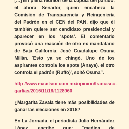
[…] En plena reunión de la cúpula del partido,
el ahora Senador, quien encabeza la
Comisión de Transparencia y Reingeniería
del Padrón en el CEN del PAN, dijo que él
también quiere ser candidato presidencial y
aparecer en los ‘spots’. El comentario
provocó una reacción de otro ex mandatario
de Baja California: José Guadalupe Osuna
Millán. ‘Esto ya se chingó. Uno de los
aspirantes controla los spots (Anaya), el otro
controla el padrón (Ruffo)’, soltó Osuna”.
http://www.excelsior.com.mx/opinion/francisco-
garfias/2016/11/18/1128960
¿Margarita Zavala tiene más posibilidades de
ganar las elecciones en 2018?
En La Jornada, el periodista Julio Hernández
López, escribe que: “medios de