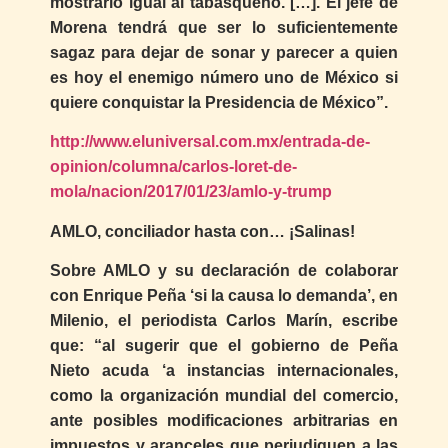
mostrarlo igual al tabasqueño. […]. El jefe de
Morena tendrá que ser lo suficientemente
sagaz para dejar de sonar y parecer a quien
es hoy el enemigo número uno de México si
quiere conquistar la Presidencia de México”.
http://www.eluniversal.com.mx/entrada-de-
opinion/columna/carlos-loret-de-
mola/nacion/2017/01/23/amlo-y-trump
AMLO, conciliador hasta con… ¡Salinas!
Sobre AMLO y su declaración de colaborar
con Enrique Peña ‘si la causa lo demanda’, en
Milenio, el periodista Carlos Marín, escribe
que: “al sugerir que el gobierno de Peña
Nieto acuda ‘a instancias internacionales,
como la organización mundial del comercio,
ante posibles modificaciones arbitrarias en
impuestos y aranceles que perjudiquen a las