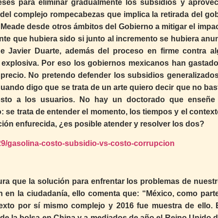
ses para eliminar gradualmente los subsidios y aprovec
 del complejo rompecabezas que implica la retirada del gob
Meade desde otros ámbitos del Gobierno a mitigar el impac
te que hubiera sido si junto al incremento se hubiera anu
de Javier Duarte, además del proceso en firme contra a
 explosiva. Por eso los gobiernos mexicanos han gastado
u precio. No pretendo defender los subsidios generalizados
Cuando digo que se trata de un arte quiero decir que no bas
costo a los usuarios. No hay un doctorado que enseñ
 se trata de entender el momento, los tiempos y el context
ción enfurecida, ¿es posible atender y resolver los dos?
/29/gasolina-costo-subsidio-vs-costo-corrupcion
gura que la solución para enfrentar los problemas de nuestr
én en la ciudadanía, ello comenta que: “México, como parte
exto por sí mismo complejo y 2016 fue muestra de ello. 
 de la bolsa en China y a mediados de año el Reino Unido d