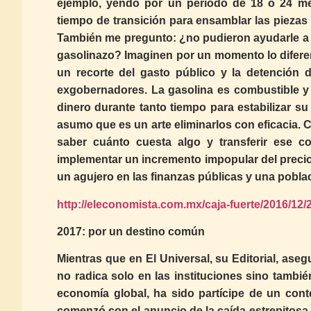
ejemplo, yendo por un periodo de 18 o 24 me
tiempo de transición para ensamblar las piezas
También me pregunto: ¿no pudieron ayudarle a 
gasolinazo? Imaginen por un momento lo diferen
un recorte del gasto público y la detención 
exgobernadores. La gasolina es combustible y
dinero durante tanto tiempo para estabilizar s
asumo que es un arte eliminarlos con eficacia. 
saber cuánto cuesta algo y transferir ese 
implementar un incremento impopular del precio:
un agujero en las finanzas públicas y una pobla
http://eleconomista.com.mx/caja-fuerte/2016/12
2017: por un destino común
Mientras que en El Universal, su Editorial, ase
no radica solo en las instituciones sino tambi
economía global, ha sido partícipe de un cont
comenzó con el anuncio de la caída estrepitosa