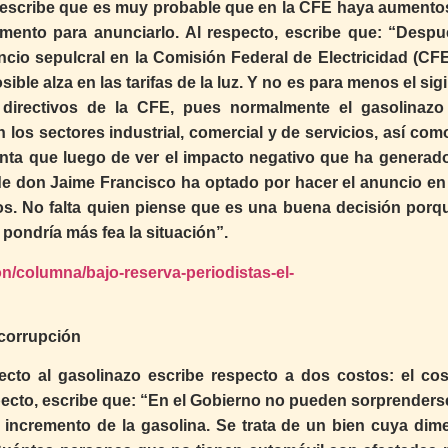
se escribe que es muy probable que en la CFE haya aumentos
momento para anunciarlo. Al respecto, escribe que: “Despu
ncio sepulcral en la Comisión Federal de Electricidad (CFE
ble alza en las tarifas de la luz. Y no es para menos el sig
directivos de la CFE, pues normalmente el gasolinazo
n los sectores industrial, comercial y de servicios, así com
ta que luego de ver el impacto negativo que ha generado
 de don Jaime Francisco ha optado por hacer el anuncio en
s. No falta quien piense que es una buena decisión porq
pondría más fea la situación”.
n/columna/bajo-reserva-periodistas-el-
 corrupción
cto al gasolinazo escribe respecto a dos costos: el cos
specto, escribe que: “En el Gobierno no pueden sorprenders
 incremento de la gasolina. Se trata de un bien cuya dim