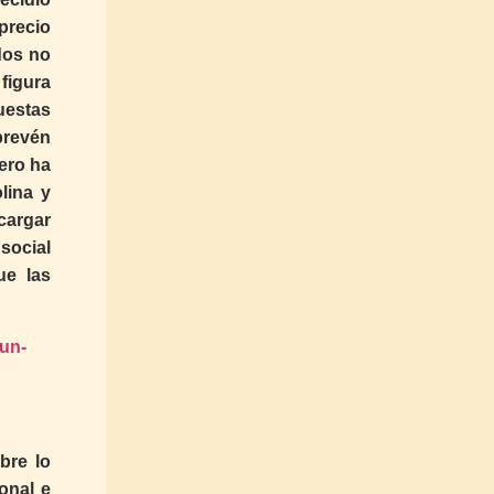
precio
dos no
figura
uestas
prevén
nero ha
lina y
cargar
social
ue las
-un-
bre lo
onal e