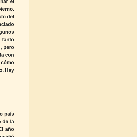
har el
ierno.
to del
nciado
lgunos
 tanto
, pero
ta con
e cómo
o. Hay
o país
 de la
El año
ecidió