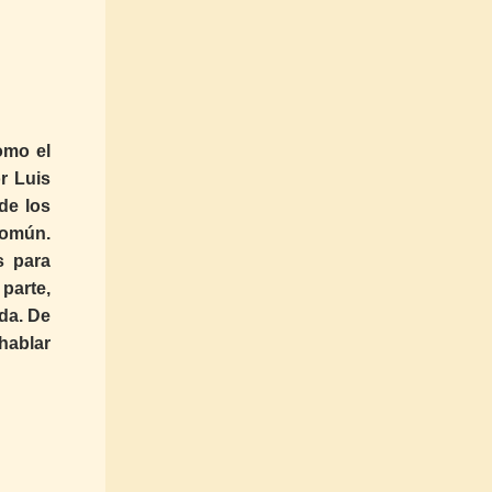
omo el
r Luis
de los
común.
s para
 parte,
da. De
hablar