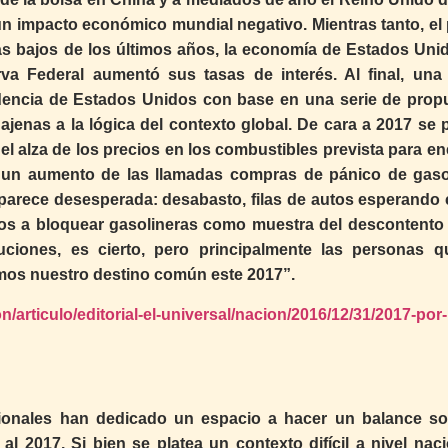
 un impacto económico mundial negativo. Mientras tanto, el 
ás bajos de los últimos años, la economía de Estados Uni
va Federal aumentó sus tasas de interés. Al final, una 
idencia de Estados Unidos con base en una serie de prop
ajenas a la lógica del contexto global. De cara a 2017 se 
 el alza de los precios en los combustibles prevista para e
o un aumento de las llamadas compras de pánico de gaso
ón parece desesperada: desabasto, filas de autos esperando 
os a bloquear gasolineras como muestra del descontento 
tuciones, es cierto, pero principalmente las personas q
mos nuestro destino común este 2017”.
/articulo/editorial-el-universal/nacion/2016/12/31/2017-por
acionales han dedicado un espacio a hacer un balance so
l 2017. Si bien se platea un contexto difícil a nivel naci