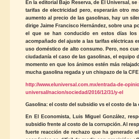
En la editorial Bajo Reserva, de El Universal, 
tarifas de electricidad pero, esperarán otro 
aumento al precio de las gasolinas, hay un sile
dirige Jaime Francisco Hernández, sobre una posi
el que se han conducido en estos días los 
acompañado del ajuste a las tarifas eléctricas e
uso doméstico de alto consumo. Pero, nos cuen
ciudadanía el caso de las gasolinas, el equipo
momento en que los ánimos estén más relajado
mucha gasolina regada y un chispazo de la CFE 
http://www.eluniversal.com.mx/entrada-de-opinio
universal/nacion/sociedad/2016/12/31/y-el
Gasolina: el costo del subsidio vs el costo de la
En El Economista, Luis Miguel González, respe
subsidio frente al costo de la corrupción. Al re
fuerte reacción de rechazo que ha generado el