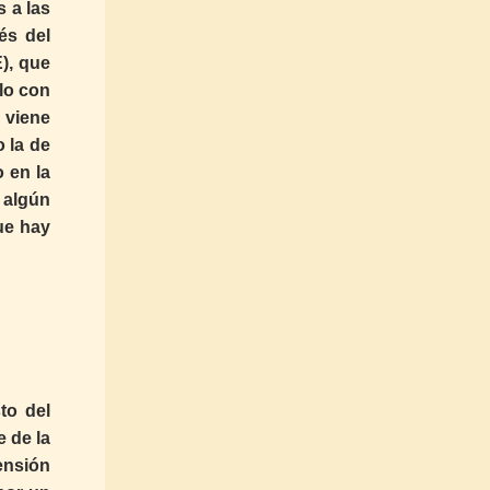
 a las
és del
), que
ilo con
 viene
o la de
 en la
 algún
ue hay
to del
e de la
ensión