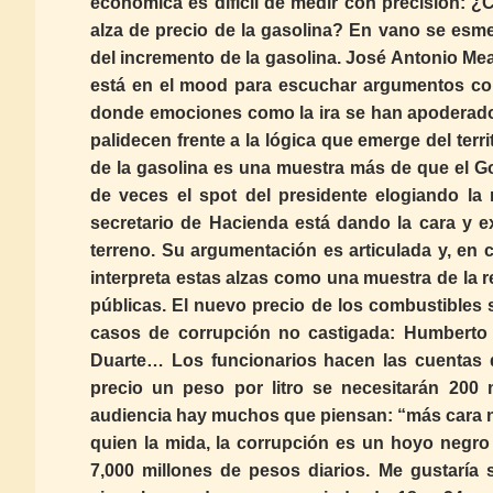
económica es difícil de medir con precisión: 
alza de precio de la gasolina? En vano se esme
del incremento de la gasolina. José Antonio M
está en el mood para escuchar argumentos com
donde emociones como la ira se han apoderado 
palidecen frente a la lógica que emerge del terr
de la gasolina es una muestra más de que el Go
de veces el spot del presidente elogiando la 
secretario de Hacienda está dando la cara y ex
terreno. Su argumentación es articulada y, en 
interpreta estas alzas como una muestra de la r
públicas. El nuevo precio de los combustibles
casos de corrupción no castigada: Humberto 
Duarte… Los funcionarios hacen las cuentas de
precio un peso por litro se necesitarán 200
audiencia hay muchos que piensan: “más cara n
quien la mida, la corrupción es un hoyo negro 
7,000 millones de pesos diarios. Me gustaría