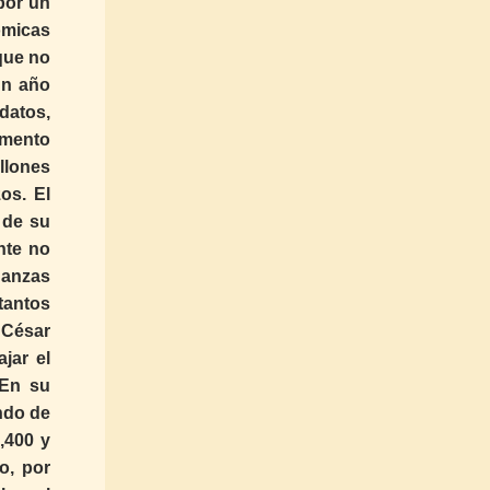
por un
ómicas
que no
un año
datos,
remento
llones
os. El
 de su
nte no
nanzas
tantos
 César
jar el
 En su
ndo de
,400 y
o, por