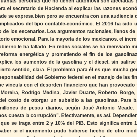
¿Cuántas personas que no tienen automóvil son afectadas 
ra el secretario de Hacienda al explicar las razones econ
eade se expresa bien pero se encuentra con una audiencia 
plicados del tipo contable-económico. El 2016 ha sido 
de los escenarios. Los argumentos racionales, llenos de 
itorio emocional. Para la mayoría de los mexicanos, el inc
bierno le ha fallado. En redes sociales se ha reenviado mi
reforma energética y prometiendo el fin de los gasolinaz
plica los aumentos de la gasolina y el diesel, sin salirse
cierto sentido, clara. El problema para él es que mucha ge
esponsabilidad del Gobierno federal en el manejo de las fi
 se vincula con el desorden financiero que han provocado 
Moreira, Rodrigo Medina, Javier Duarte, Roberto Borge,
l costo de otorgar un subsidio a las gasolinas. Para ba
 millones de pesos diarios, según José Antonio Meade.
os cuesta la corrupción”. Efectivamente, es así. Dependie
que se traga entre 2 y 10% del PIB. Esto significa entre 1
 saber si el incremento pudo haberse hecho de otro mod