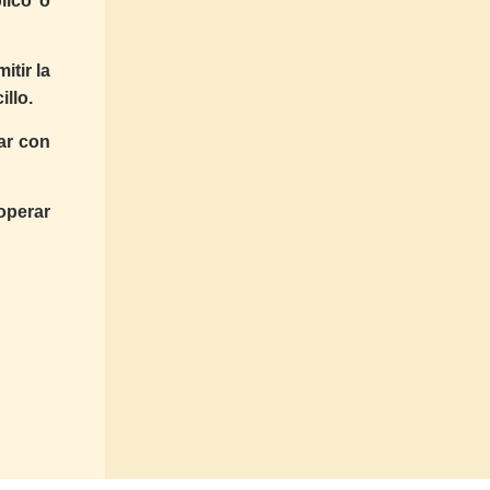
lico o
tir la
llo.
ar con
operar