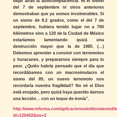
dejar atrás la autocomplacencia. Ni el sismo
del 7 de septiembre ni otros anteriores
demostraban que ya somos invulnerables. Si
un sismo de 8.2 grados, como el del 7 de
septiembre, hubiera tenido lugar no a 700
kilómetros sino a 120 de la Ciudad de México
estaríamos lamentando quizá una
destrucción mayor que la de 1985. (…)
Debemos aprender a convivir con terremotos
y huracanes, y prepararnos siempre para lo
peor. ¿Quién habría pensado que el día que
recordábamos con un macrosimulacro el
sismo del 85, un nuevo terremoto nos
recordaría nuestra fragilidad? No sé si Dios
está enojado, pero quizá haya querido darnos
una lección… con un toque de ironía”.
http://www.reforma.com/aplicaciones/editoriales/edit
id=120402&po=3