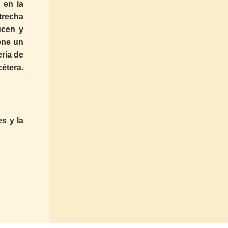
 en la
trecha
ucen y
ene un
ría de
étera.
s y la