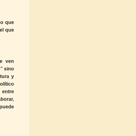
so que
el que
ue ven
” sino
tura y
lítico
 entre
borar,
 puede