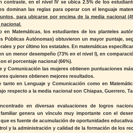
n contraste, en el nivel IV se ubica 2.5% de los estudiant
es dominan las reglas para operar con el lenguaje matem
untos, para ubicarse por encima de la media nacional (4
 nacional.
en Matemáticas, los estudiantes de los planteles aut
es Públicas Autónomas) obtuvieron un mayor puntaje, se
erales y por último los estatales. En matemáticas específic
enen un menor desempeño (73% en el nivel I), en comparaci
con el porcentaje nacional (66%).
je y Comunicación las mujeres obtienen puntuaciones más 
res quienes obtienen mejores resultados.
que tanto en Lenguaje y Comunicación como en Matemátic
jo respecto a la media nacional son Chiapas, Guerrero, T
ncontrado en diversas evaluaciones de logros nacion
o familiar genera un vínculo muy importante con el des
e que es fuente de acumulación de oportunidades educativa
rol y la administración y calidad de la formación de los re