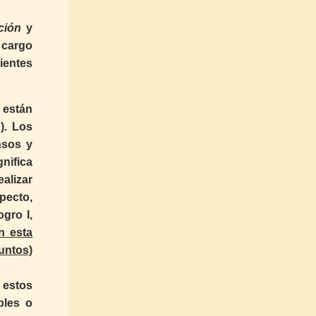
ción
y
 cargo
uientes
 están
). Los
nsos y
gnifica
alizar
specto,
gro I,
n esta
untos)
 estos
bles o