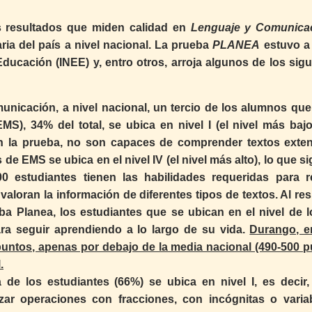
os resultados que miden calidad en
Lenguaje y Comunica
ia del país a nivel nacional. La prueba
PLANEA
estuvo a
Educación (INEE) y, entro otros, arroja algunos de los sig
nicación, a nivel nacional, un tercio de los alumnos que
MS), 34% del total, se ubica en nivel I (el nivel más bajo
on la prueba, no son capaces de comprender textos exte
 EMS se ubica en el nivel IV (el nivel más alto), lo que si
estudiantes tienen las habilidades requeridas para re
valoran la información de diferentes tipos de textos. Al re
a Planea, los estudiantes que se ubican en el nivel de lo
ra seguir aprendiendo a lo largo de su vida.
Durango, e
untos, apenas por debajo de la media nacional (490-500 p
.
de los estudiantes (66%) se ubica en nivel I, es decir,
lizar operaciones con fracciones, con incógnitas o varia