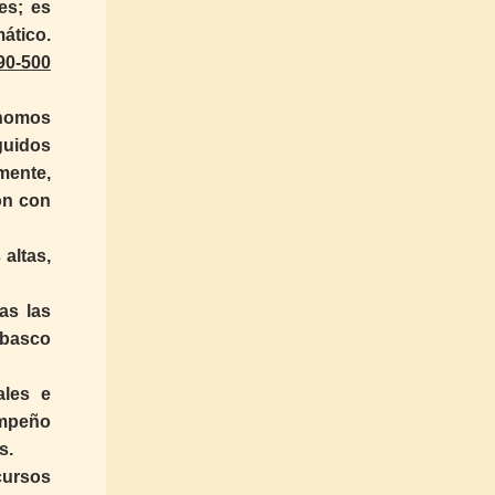
es; es
ático.
90-500
ónomos
guidos
amente,
ón con
altas,
as las
abasco
ales e
empeño
s.
cursos